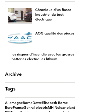
Chronique d'un fiasco
industriel du tout
électrique
AOG qualité des pièces
les risques d'incendie avec les grosses
batteries electriques lithium
Archive
Tags
Allemagne
Borne
Dette
Elisabeth Borne
Euro
France
Genral electric
MHI
Nulear plant