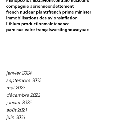
PIB
Tepco
Toshiba
avions
centrale nucleaire
compagnie aérienne
endettement
french nuclear plants
french prime minister
immobilisations des avions
inflation
lithium production
maintenance
parc nucleaire français
westinghouse
yaac
janvier 2024
septembre 2023
mai 2023
décembre 2022
janvier 2022
août 2021
juin 2021