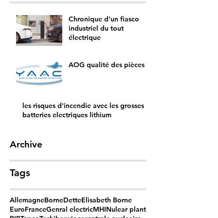
Chronique d'un fiasco
industriel du tout
électrique
AOG qualité des pièces
les risques d'incendie avec les grosses
batteries electriques lithium
Archive
Tags
Allemagne
Borne
Dette
Elisabeth Borne
Euro
France
Genral electric
MHI
Nulear plant