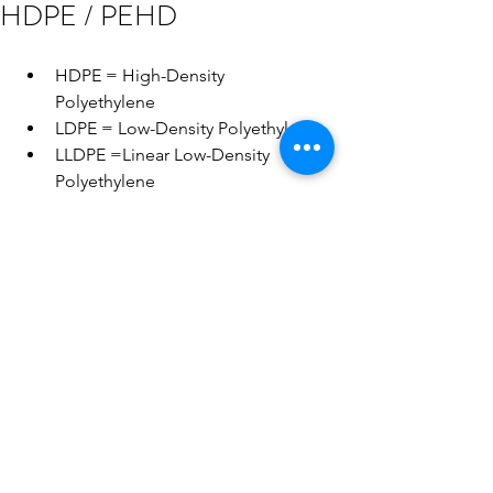
HDPE / PEHD
HDPE = High-Density 
Polyethylene  
LDPE = Low-Density Polyethylene  
LLDPE =Linear Low-Density 
Polyethylene  
UHMW = Ultrahigh Molecular 
Weight Polyethylene  
MDPE = Medium-Density 
Polyethylene  
HMWPE = High-molecular-weight 
polyethylene  
ULMWPE or PE-WAX = Ultra-low-
molecular-weight polyethylene  
HDXLPE = High-density cross-
linked polyethylene  
CPE = Chlorinated polyethylene  