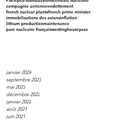
PIB
Tepco
Toshiba
avions
centrale nucleaire
compagnie aérienne
endettement
french nuclear plants
french prime minister
immobilisations des avions
inflation
lithium production
maintenance
parc nucleaire français
westinghouse
yaac
janvier 2024
septembre 2023
mai 2023
décembre 2022
janvier 2022
août 2021
juin 2021