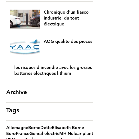
Chronique d'un fiasco
industriel du tout
électrique
AOG qualité des pièces
les risques d'incendie avec les grosses
batteries electriques lithium
Archive
Tags
Allemagne
Borne
Dette
Elisabeth Borne
Euro
France
Genral electric
MHI
Nulear plant