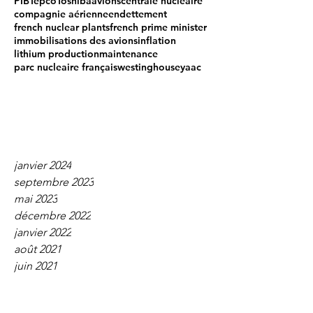
PIB
Tepco
Toshiba
avions
centrale nucleaire
compagnie aérienne
endettement
french nuclear plants
french prime minister
immobilisations des avions
inflation
lithium production
maintenance
parc nucleaire français
westinghouse
yaac
janvier 2024
septembre 2023
mai 2023
décembre 2022
janvier 2022
août 2021
juin 2021