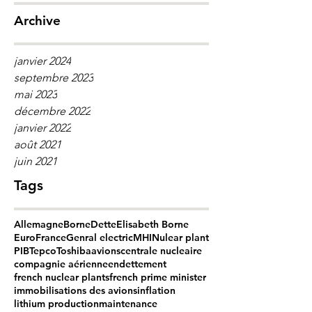
Archive
janvier 2024
septembre 2023
mai 2023
décembre 2022
janvier 2022
août 2021
juin 2021
Tags
Allemagne
Borne
Dette
Elisabeth Borne
Euro
France
Genral electric
MHI
Nulear plant
PIB
Tepco
Toshiba
avions
centrale nucleaire
compagnie aérienne
endettement
french nuclear plants
french prime minister
immobilisations des avions
inflation
lithium production
maintenance