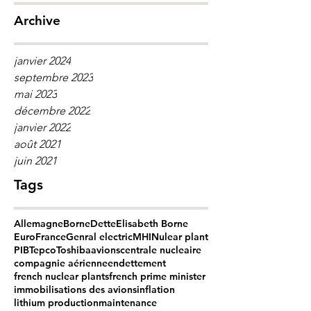
Archive
janvier 2024
septembre 2023
mai 2023
décembre 2022
janvier 2022
août 2021
juin 2021
Tags
Allemagne
Borne
Dette
Elisabeth Borne
Euro
France
Genral electric
MHI
Nulear plant
PIB
Tepco
Toshiba
avions
centrale nucleaire
compagnie aérienne
endettement
french nuclear plants
french prime minister
immobilisations des avions
inflation
lithium production
maintenance