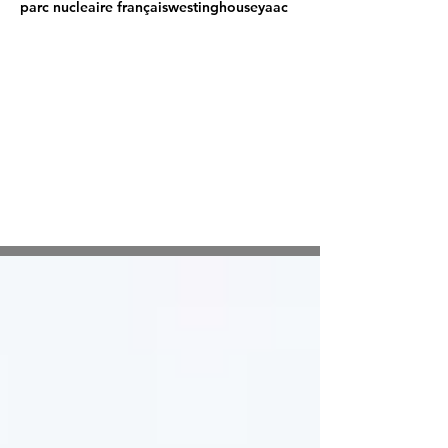
parc nucleaire français
westinghouse
yaac